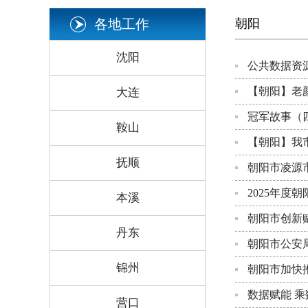
各地工作
朝阳
沈阳
公共数据资源
【朝阳】老
大连
冠军故事（四
鞍山
【朝阳】我市
抚顺
朝阳市凌源市
2025年度
本溪
朝阳市创新
丹东
朝阳市公安
锦州
朝阳市加快
数据赋能 乘
营口