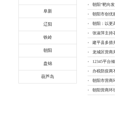
朝阳“靶向
阜新
朝阳市创优服
朝阳：以更
辽阳
张淑萍主持
铁岭
建平县多措
朝阳
龙城区营商
12345平
盘锦
办税防疫两
葫芦岛
朝阳市营商
朝阳营商环