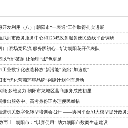
开发利用（八）| 朝阳市“一表通”工作取得扎实进展
颜武到市政务服务中心和12345政务服务便民热线平台调研
）| 赛场竞风流 服务践初心--专访朝阳花开代表队
以“信”破题 让治理“诚”色更足
工业数字化改造释放“新潜能” 跑出“加速度”
朝阳市“优化营商环境品牌”创建计划全面启动
赋能 多维发力 朝阳市龙城区营商服务成效初显
局推出服务中、高考身份证办理便民举措
推进机关数字化转型培训会召开 ——协同平台AI大模型提升政务
数而上 | 朝阳市：“以赛促用” 助力朝阳市数商生态建设